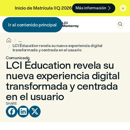

Inicio de Matrícula IIQ 2026
Más información


Ir al contenido principal


...
LCI Éducation revela su nueva experiencia digital
transformada y centrada en el usuario
Comunicado
LCI Éducation revela su
nueva experiencia digital
transformada y centrada
en el usuario
SHARE


