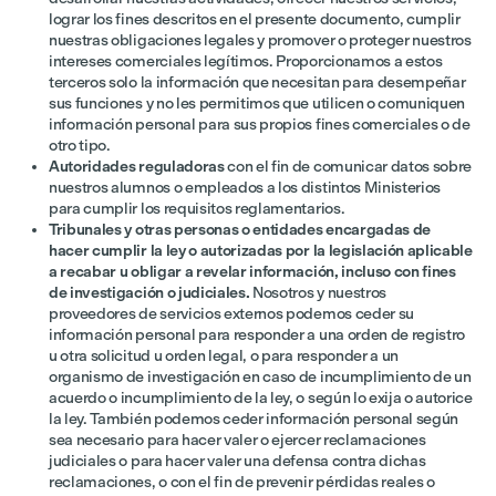
lograr los fines descritos en el presente documento, cumplir
nuestras obligaciones legales y promover o proteger nuestros
intereses comerciales legítimos. Proporcionamos a estos
terceros solo la información que necesitan para desempeñar
sus funciones y no les permitimos que utilicen o comuniquen
información personal para sus propios fines comerciales o de
otro tipo.
Autoridades reguladoras
con el fin de comunicar datos sobre
nuestros alumnos o empleados a los distintos Ministerios
para cumplir los requisitos reglamentarios.
Tribunales y otras personas o entidades encargadas de
hacer cumplir la ley o autorizadas por la legislación aplicable
a recabar u obligar a revelar información, incluso con fines
de investigación o judiciales.
Nosotros y nuestros
proveedores de servicios externos podemos ceder su
información personal para responder a una orden de registro
u otra solicitud u orden legal, o para responder a un
organismo de investigación en caso de incumplimiento de un
acuerdo o incumplimiento de la ley, o según lo exija o autorice
la ley. También podemos ceder información personal según
sea necesario para hacer valer o ejercer reclamaciones
judiciales o para hacer valer una defensa contra dichas
reclamaciones, o con el fin de prevenir pérdidas reales o