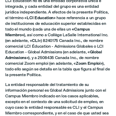
LCI Education no es una entidad corporativa única e
integrada, y cada entidad del grupo es una entidad
jurídica independiente. A efectos de la presente Política,
el término «
LCI Education
» hace referencia a un grupo
de instituciones de educación superior establecidas en
todo el mundo (cada una de ellas un
«Campus
Miembro»
), así como a Collège LaSalle International Inc.
(en adelante, «
CLI
») 8240175 Canada Inc., de nombre
comercial LCI Éducation - Admissions Globales o LCI
Education - Global Admissions (en adelante, «
Global
Admissions
»), y a 2508435 Canada Inc., de nombre
comercial Zoom emploi (en adelante, «
Zoom Emploi
»),
todo ello según se detalla en la tabla que figura al final de
la presente Política.
La entidad responsable del tratamiento de su
información personal es Global Admissions junto con el
Campus Miembro indicado en los casos aplicables,
excepto en el contexto de una solicitud de empleo, en
cuyo caso la entidad responsable es CLI y el Campus
Miembro correspondiente, y en el caso de que usted sea