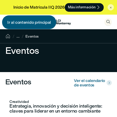

Inicio de Matrícula IIQ 2026
Más información


Ir al contenido principal


...
Eventos
Eventos
Eventos
Ver el calendario

de eventos
Creatividad
Estrategia, innovación y decisión inteligente:
claves para liderar en un entorno cambiante