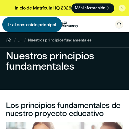

Inicio de Matrícula IIQ 2026
Más información


Ir al contenido principal


...
Nuestros principios fundamentales
Nuestros principios
fundamentales
Los principios fundamentales de
nuestro proyecto educativo